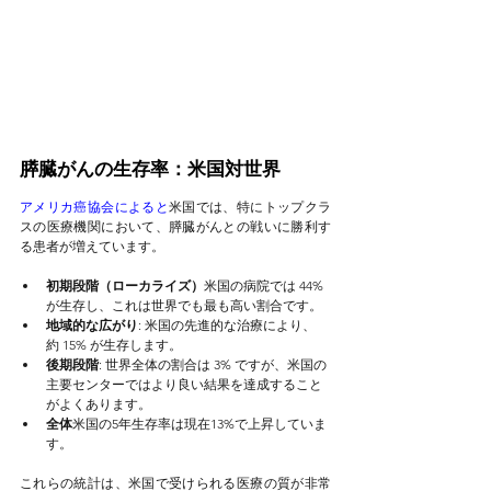
膵臓がんの生存率：米国対世界
アメリカ癌協会によると
米国では、特にトップクラ
スの医療機関において、膵臓がんとの戦いに勝利す
る患者が増えています。
初期段階（ローカライズ）
米国の病院では 44% 
が生存し、これは世界でも最も高い割合です。
地域的な広がり
: 米国の先進的な治療により、
約 15% が生存します。
後期段階
: 世界全体の割合は 3% ですが、米国の
主要センターではより良い結果を達成すること
がよくあります。
全体
米国の5年生存率は現在13%で上昇していま
す。
これらの統計は、米国で受けられる医療の質が非常