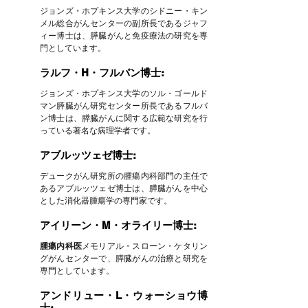
ジョンズ・ホプキンス大学のシドニー・キン
メル総合がんセンターの副所長であるジャフ
ィー博士は、膵臓がんと免疫療法の研究を専
門としています。
ラルフ・H・フルバン博士:
ジョンズ・ホプキンス大学のソル・ゴールド
マン膵臓がん研究センター所長であるフルバ
ン博士は、膵臓がんに関する広範な研究を行
っている著名な病理学者です。
アブルッツェゼ博士:
デュークがん研究所の腫瘍内科部門の主任で
あるアブルッツェゼ博士は、膵臓がんを中心
とした消化器腫瘍学の専門家です。
アイリーン・M・オライリー博士:
腫瘍内科医
メモリアル・スローン・ケタリン
グがんセンターで、膵臓がんの治療と研究を
専門としています。
アンドリュー・L・ウォーショウ博
士: