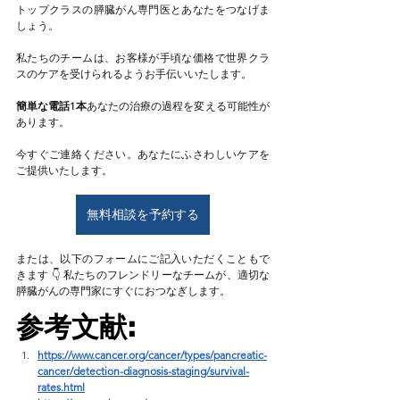
トップクラスの膵臓がん専門医とあなたをつなげま
しょう。
私たちのチームは、お客様が手頃な価格で世界クラ
スのケアを受けられるようお手伝いいたします。
簡単な電話1本
あなたの治療の過程を変える可能性が
あります。
今すぐご連絡ください。あなたにふさわしいケアを
ご提供いたします。
無料相談を予約する
または、以下のフォームにご記入いただくこともで
きます 👇 私たちのフレンドリーなチームが、適切な
膵臓がんの専門家にすぐにおつなぎします。
参考文献:
https://www.cancer.org/cancer/types/pancreatic-
cancer/detection-diagnosis-staging/survival-
rates.html