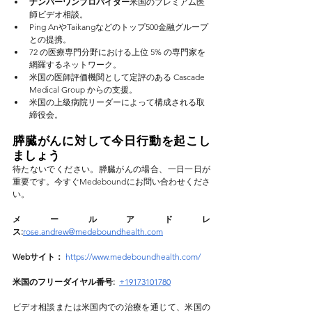
ナンバーワンプロバイダー
米国のプレミアム医
師ビデオ相談。
Ping AnやTaikangなどのトップ500金融グループ
との提携。
72 の医療専門分野における上位 5% の専門家を
網羅するネットワーク。
米国の医師評価機関として定評のある Cascade 
Medical Group からの支援。
米国の上級病院リーダーによって構成される取
締役会。
膵臓がんに対して今日行動を起こし
ましょう
待たないでください。膵臓がんの場合、一日一日が
重要です。今すぐMedeboundにお問い合わせくださ
い。
メールアドレ
ス:
rose.andrew@medeboundhealth.com
Webサイト：
https://www.medeboundhealth.com/
米国のフリーダイヤル番号: 
+19173101780
ビデオ相談または米国内での治療を通じて、米国の