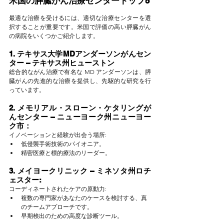
米国の膵臓がん治療センタートップ5
最適な治療を受けるには、適切な治療センターを選
択することが重要です。米国で評価の高い膵臓がん
の病院をいくつかご紹介します。
1. テキサス大学MDアンダーソンがんセン
ター – テキサス州ヒューストン
総合的ながん治療で有名な MD アンダーソンは、膵
臓がんの先進的な治療を提供し、先駆的な研究を行
っています。
2. メモリアル・スローン・ケタリングが
んセンター – ニューヨーク州ニューヨー
ク市：
イノベーションと経験が出会う場所:
低侵襲手術技術のパイオニア。
精密医療と標的療法のリーダー。
3. メイヨークリニック – ミネソタ州ロチ
ェスター:
コーディネートされたケアの原動力:
複数の専門家があなたのケースを検討する、真
のチームアプローチです。
早期検出のための高度な診断ツール。