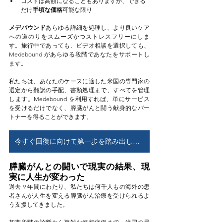
コストは高額になることもありますが、できる
だけ
手頃な価格
可能な限り
メデバウンド
あらゆる詳細を処理し、より良いケア
への道のりをスムーズかつストレスフリーにしま
す。旅行中であっても、ビデオ相談を選択しても、
Medebound があらゆる段階であなたをサポートし
ます。
私たちは、あなたのケースに適した米国の専門家の
選定から翻訳の手配、書類処理まで、すべてを管理
します。Medebound を利用すれば、単にサービス
を受けるだけでなく、膵臓がんと闘う献身的なパー
トナーを得ることができます。
今すぐ回復に向けて第一歩を踏み出しましょう！
膵臓がんとの闘いで現実の結果、現
実に人生が変わった
過去 9 年間にわたり、私たちは何千人もの海外の患
者さんが人生を変える膵臓がん治療を受けられるよ
う支援してきました。