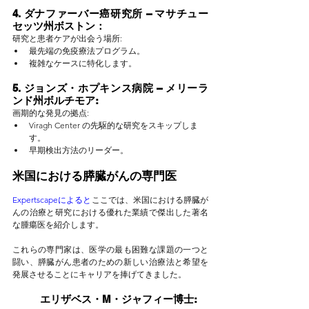
4. ダナファーバー癌研究所 – マサチュー
セッツ州ボストン：
研究と患者ケアが出会う場所:
最先端の免疫療法プログラム。
複雑なケースに特化します。
5. ジョンズ・ホプキンス病院 – メリーラ
ンド州ボルチモア:
画期的な発見の拠点:
Viragh Center の先駆的な研究をスキップしま
す。
早期検出方法のリーダー。
米国における膵臓がんの専門医
Expertscapeによると
ここでは、米国における膵臓が
んの治療と研究における優れた業績で傑出した著名
な腫瘍医を紹介します。
これらの専門家は、医学の最も困難な課題の一つと
闘い、膵臓がん患者のための新しい治療法と希望を
発展させることにキャリアを捧げてきました。
エリザベス・M・ジャフィー博士: