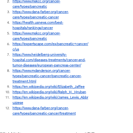
https://www.mskcc.org/cancer-
care/types/pancreatic
https://www.dana-farber.org/cancer-
care/types/pancreatic-cancer
https://health.usnews.com/best-
hospitals/rankings/cancer
https://www.mskcc.org/cancer-
care/types/pancreatic
https://expertscape.com/ex/pancreatic+cancer/
c/us
https://www.heidelberg-university-
hospital.com/diseases-treatments/cancer-and-
tumor-diseases/european-pancreas-center/
https://www.mdanderson.org/cancer-
types/pancreatic-cancer/pancreatic-cancer-
treatment.html
https://en.wikipedia.org/wiki/Elizabeth_Jaffee
https://en.wikipedia.org/wiki/Ralph_H._Hruban
https://en.wikipedia.org/wiki/James_Lewis_Abbr
uzzese
https://www.dana-farber.org/cancer-
care/types/pancreatic-cancer/treatment