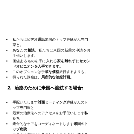
私たちは
ビデオ通話
米国のトップ膵臓がん専門
家と。
あなたの
相談
、私たちは米国の新薬の申請をお
手伝いします。
価値あるものを手に入れる
家を離れずにセカン
ドオピニオンを入手できます。
このオプションは
手頃な価格
旅行するよりも。
得られた洞察は、
局所的な治療計画。
治療のために米国へ渡航する場合:
手配いたします
対面ミーティング
膵臓がんのト
ップ専門医と
最新の治療法へのアクセスをお手伝いします
私
たち
総合的なケアをコーディネートします
米国のト
ップ病院