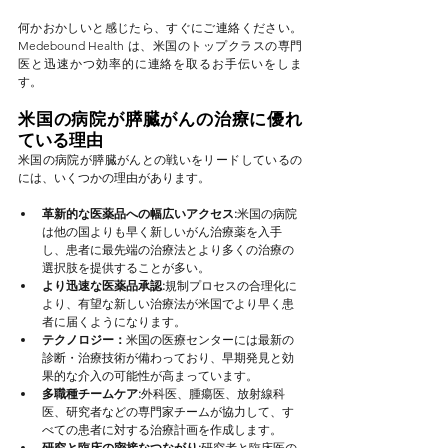
何かおかしいと感じたら、すぐにご連絡ください。
Medebound Health は、米国のトップクラスの専門
医と迅速かつ効率的に連絡を取るお手伝いをしま
す。
米国の病院が膵臓がんの治療に優れ
ている理由
米国の病院が膵臓がんとの戦いをリードしているの
には、いくつかの理由があります。
革新的な医薬品への幅広いアクセス:
米国の病院
は他の国よりも早く新しいがん治療薬を入手
し、患者に最先端の治療法とより多くの治療の
選択肢を提供することが多い。
より迅速な医薬品承認:
規制プロセスの合理化に
より、有望な新しい治療法が米国でより早く患
者に届くようになります。
テクノロジー：
米国の医療センターには最新の
診断・治療技術が備わっており、早期発見と効
果的な介入の可能性が高まっています。
多職種チームケア:
外科医、腫瘍医、放射線科
医、研究者などの専門家チームが協力して、す
べての患者に対する治療計画を作成します。
研究と臨床の密接なつながり:
研究者と臨床医の