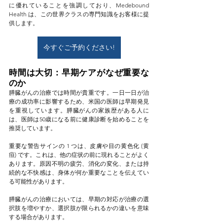
に優れていることを強調しており、Medebound 
Health は、こ​​の世界クラスの専門知識をお客様に提
供します。
今すぐご予約ください!
時間は大切：早期ケアがなぜ重要な
のか
膵臓がんの治療では時間が貴重です。一日一日が治
療の成功率に影響するため、米国の医師は早期発見
を重視しています。膵臓がんの家族歴がある人に
は、医師は50歳になる前に健康診断を始めることを
推奨しています。
重要な警告サインの 1 つは、皮膚や目の黄色化 (黄
疸) です。これは、他の症状の前に現れることがよく
あります。原因不明の疲労、消化の変化、または持
続的な不快感は、身体が何か重要なことを伝えてい
る可能性があります。
膵臓がんの治療においては、早期の対応が治療の選
択肢を増やすか、選択肢が限られるかの違いを意味
する場合があります。