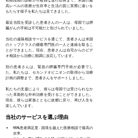
初期段階の診断から複雑な進行症例まで、米国の最
高レベルの医療が生存率と生活の質に実際に違いを
もたらす様子を私たちは見てきました。
最近当院を受診した患者さんの一人は、母国では膵
臓がんの手術は不可能だと告げられていました。
当社の遠隔相談サービスを通じて、患者さんは米国
のトップクラスの腫瘍専門医の一人と連絡を取るこ
とができました。現在、患者さんは自宅からのビデ
オ相談から治療に順調に反応しています。
別の患者さんは、緊急の膵臓専門手術が必要でし
た。私たちは、セカンドオピニオンの取得から治療
計画の調整まで、患者さんをサポートしました。
私たちの支援により、彼らは母国では受けられなか
った革新的な外科治療を受けることができました。
現在、彼らは家族とともに故郷に戻り、再び人生を
楽しんでいます。
当社のサービスを選ぶ理由
95%
患者満足度 - 国境を越えた医療相談で最高の
水準。