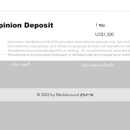
MingHang Dist, เซี
+86 400-616-25
inion Deposit
1 ชม.
1,500
US$1,500
ดอลลาร์
สหรัฐ
Disclaimer: Medebound HEALTH provides informational services only. Second o
informational, educational, and reference purposes and are not intended to esta
All patients have acknowledged this in writing. All consultations are provided 
This service is not provided, endorsed, or affiliated with any hospital as an instit
นโยบายคุกกี้
ข้อกำหนดและเงื่อนไข
© 2022 by Medebound สุขภาพ