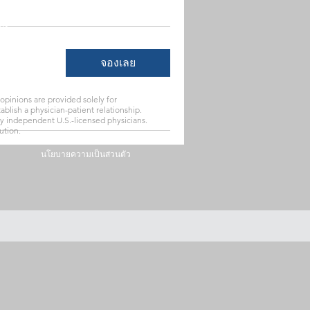
่ยงไฮ้
91
จองเลย
pinions are provided solely for
blish a physician-patient relationship.
by independent U.S.-licensed physicians.
ution.
นโยบายความเป็นส่วนตัว