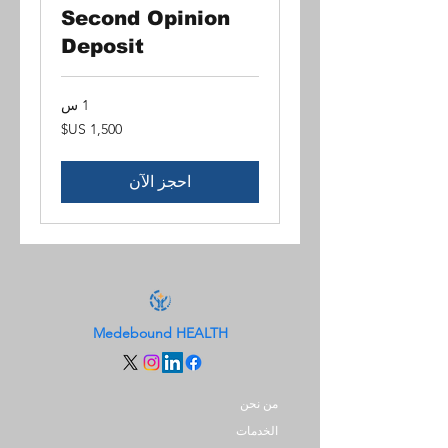
Second Opinion
Deposit
1 س
1,500
دولار
أمريكي
احجز الآن
Medebound HEALTH
من نحن
الخدمات