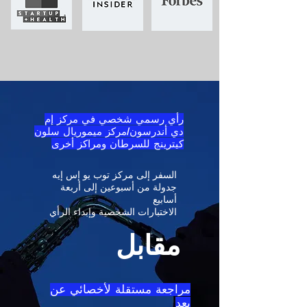
رأي رسمي شخصي في مركز إم
دي أندرسون/مركز ميموريال سلون
كيترينج للسرطان ومراكز أخرى
السفر إلى مركز توب يو إس إيه
جدولة من أسبوعين إلى أربعة
أسابيع
الاختبارات الشخصية وإبداء الرأي
مقابل
مراجعة مستقلة لأخصائي عن
بعد