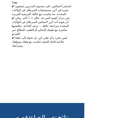
نهجنا
✔️ استشر أخصائيين على مستوى المديرين يتمتعون
بخبرة في أبرز مستشفيات السرطان في الولايات
المتحدة، بما يتناسب مع حالتك المرضية الفريدة.
✔️ نحن ندرك أهمية السرعة. خلال 5–7 أيام، يمكن
أن يقوم أحد أبرز أخصائيي السرطان في الولايات
المتحدة بمراجعة حالتك — وعند الحاجة، مناقشتها
مباشرة مع طبيبك المحلي أو الطبيب المعالج عبر
الفيديو.
✔️ ليس مجرد رأي طبي ثانٍ، بل نحوله إلى خطة
علاجية قابلة للتنفيذ تتناسب مع وقتك وموقعك
وميزانيتك
احصل على إرشادات من أخصائي
سرطان متميز
نتائج تغير الحياة: قصص