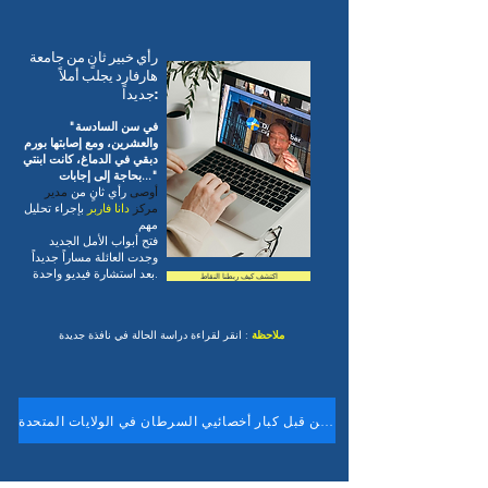
رأي خبير ثانٍ من جامعة
هارفارد يجلب أملاً
جديداً:
"في سن السادسة
والعشرين، ومع إصابتها بورم
دبقي في الدماغ، كانت ابنتي
بحاجة إلى إجابات..."
أوصى
رأي ثانٍ من
مدير
مركز
دانا فاربر
بإجراء تحليل
مهم
فتح أبواب الأمل الجديد
وجدت العائلة مساراً جديداً
بعد استشارة فيديو واحدة.
اكتشف كيف ربطنا النقاط
ملاحظة
: انقر لقراءة دراسة الحالة في نافذة جديدة
مراجعة الحالة من قبل كبار أخصائيي السرطان في الولايات المتحدة