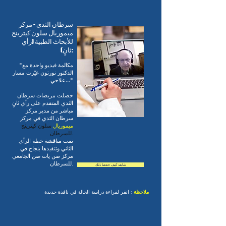
سرطان الثدي - مركز
ميموريال سلون كيترينج
للأبحاث الطبية (رأي
ثانٍ):
"مكالمة فيديو واحدة مع
الدكتور نورتون غيّرت مسار
علاجي..."
حصلت مريضات سرطان
الثدي المتقدم على رأي ثانٍ
مباشر من
مدير مركز
سرطان الثدي في مركز
ميموريال
سلون كيترينج
للسرطان.
تمت مناقشة خطة الرأي
الثاني وتنفيذها بنجاح في
مركز صن يات صن الجامعي
للسرطان.
شاهد كيف حققنا ذلك
ملاحظة
: انقر لقراءة دراسة الحالة في نافذة جديدة