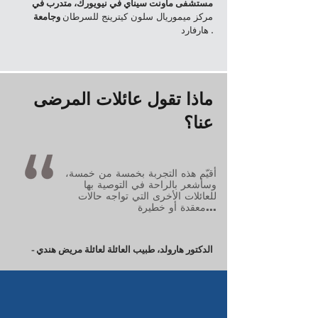
مستشفى ماونت سيناي في نيويورك، متدرب في
مركز ميموريال سلون كيترينج للسرطان
وجامعة
هارفارد
.
ماذا تقول عائلات المرضى
عنا؟
أقيّم هذه التجربة بخمسة من خمسة،
وسأشعر بالراحة في التوصية بها
للعائلات الأخرى التي تواجه حالات
معقدة أو خطيرة...
- الدكتور هارولد، طبيب العائلة لعائلة مريض هندي