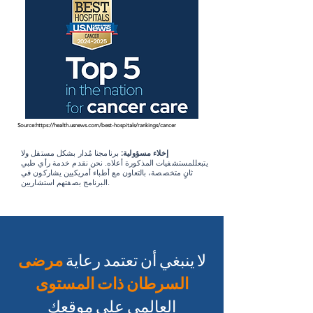
Source:
https://health.usnews.com/best-hospitals/rankings/cancer
إخلاء مسؤولية:
برنامجنا مُدار بشكل مستقل ولا
يتبع
للمستشفيات المذكورة أعلاه. نحن نقدم خدمة رأي طبي
ثانٍ متخصصة، بالتعاون مع أطباء أمريكيين يشاركون في
البرنامج بصفتهم استشاريين.
لا ينبغي أن تعتمد رعاية
مرضى
السرطان ذات المستوى
العالمي على موقعك