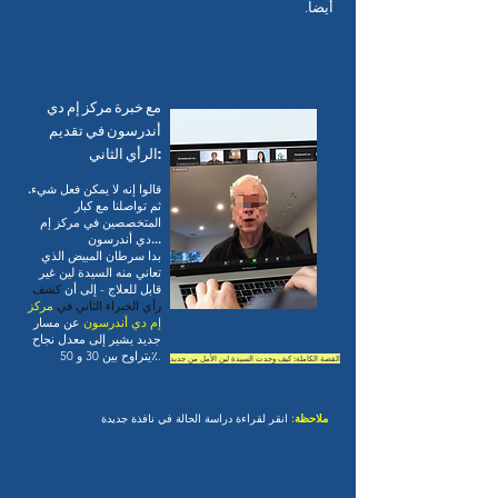
أيضاً.
مع خبرة مركز إم دي
أندرسون في تقديم
الرأي الثاني:
قالوا إنه لا يمكن فعل شيء.
ثم تواصلنا مع كبار
المتخصصين في مركز إم
دي أندرسون...
بدا سرطان المبيض الذي
تعاني منه السيدة لين غير
قابل للعلاج - إلى أن
كشف
رأي الخبراء الثاني في
مركز
إم دي أندرسون
عن مسار
جديد يشير إلى معدل نجاح
يتراوح بين 30 و 50٪.
القصة الكاملة: كيف وجدت السيدة لين الأمل من جديد
ملاحظة:
انقر لقراءة دراسة الحالة في نافذة جديدة