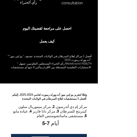
رأي الخبراء
consultation
احصل على مراجعة لقضيتك اليوم
كيف يعمل
**أفضل 5 مراكز لعلاج السرطان في الولايات المتحدة: تصنيف "يو إس نيوز
آند وورلد ريبورت 2025"
* رأي الخبراء المستقلين التعاونيين: تسهل Medebound HEALTH
الاستشارات التعليمية المستقلة بين الأقران والتي لا تتبع أي مستشفيات.
وفقًا لتقرير يو إس نيوز آند وورلد ريبورت لعامي
2024-2025
، إليكم
أفضل 5 مستشفيات لعلاج السرطان في الولايات المتحدة:
مركز إم دي أندرسون 2. مركز ميموريال سلون
كيترينج للسرطان 3. مركز دانا فاربر 4. عيادة مايو
5. مستشفى ماساتشوستس العام
5-7 أيام