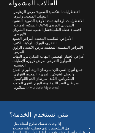
الحالات المشمولة
الاضطرابات التنكسية العصبية: مرض الزهايمر،
التصلب المتعدد، وغيرها.
الاضطرابات الوعائية: تمدد الأوعية الدموية، التشوه
الشرياني الوريدي (AVM)، السكتة الدماغية،
احتشاء عضلة القلب/فشل القلب، تمدد الشريان
الأورطي.
الأمراض التنكسية المعقدة: أمراض العمود
الفقري، الورك، الركبة، الكتف.
الأمراض التنفسية المعقدة: مرض الانسداد الرئوي
المزمن.
أمراض الجهاز الهضمي: التهاب البنكرياس، التهاب
القولون التقرحي، مرض كرون، الإصابات
الجسدية.
جميع أنواع السرطان: سرطان الرئة، أورام الدماغ
والحبل الشوكي، المريء، المعدة، القولون،
البنكرياس، الكبد، سرطان الدم (اللوكيميا)،
سرطان الغدد الليمفاوية، الورم النقوي المتعدد
(Multiple Myeloma)، الميلانوما.
متى تستخدم الخدمة؟
إذا وجدت نفسك تطرح أسئلة مثل:
هل التشخيص الذي حصلت عليه صحيح؟
هل أتبع أفضل خطة علاجية وأتناول الأدوية المناسبة؟