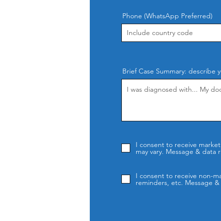
Phone (WhatsApp Preferred)
Brief Case Summary: describe yo
I consent to receive mar
may vary. Message & data ra
I consent to receive non
reminders, etc. Message & d