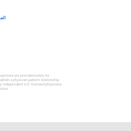
الع
66 طريق مياوجينغ، #K471
منطقة
الهاتف: +86 400-
pinions are provided solely for
blish a physician-patient relationship.
by independent U.S.-licensed physicians.
ution.
سياسة الخصوصية