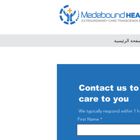
فحة الرئيسية
Contact us to
care to you
We typically respond within 1 h
First Name