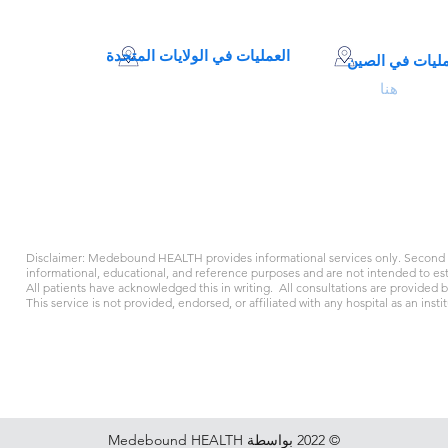
العمليات في الولايات المتحدة
مليات في الصين
260 ماديسون أفينيو، الطابق 8،
انقر
هنا
#8001
نيويورك، NY 10016
البريد الإلكتروني:
 مينغهانغ، شنغهاي
support@medebound.com
616-2591
الهاتف: +1 917 310 1780
Disclaimer: Medebound HEALTH provides informational services only. Second o
informational, educational, and reference purposes and are not intended to esta
All patients have acknowledged this in writing. All consultations are provided 
This service is not provided, endorsed, or affiliated with any hospital as an instit
الأحكام والشروط
سياسة ملفات تعريف
الارتباط
© 2022 بواسطة Medebound HEALTH