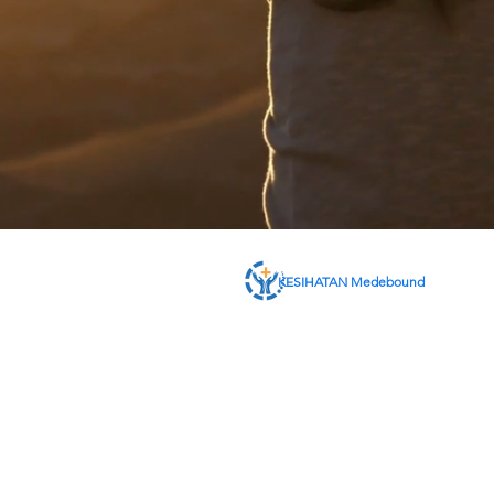
KESIHATAN Medebound
TENTANG KITA
PERKHIDMATAN
HUBUNGI KAMI
LOG MASUK AHLI