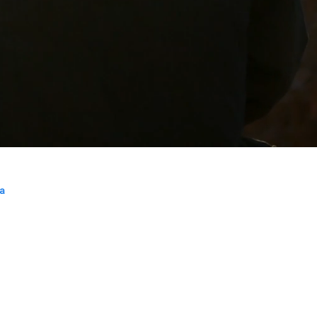
a
#K471
anghai
91