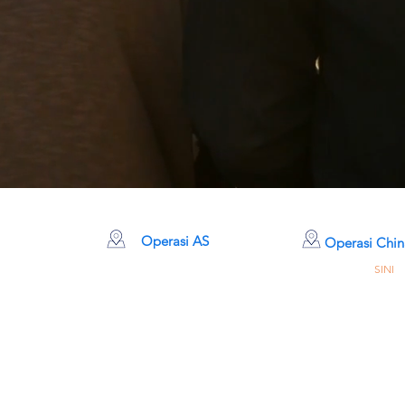
Operasi AS
Operasi Chin
Klik
SINI
66 MiaoJing Rd. 
MingHang Dist, Sh
+86 400-616-25