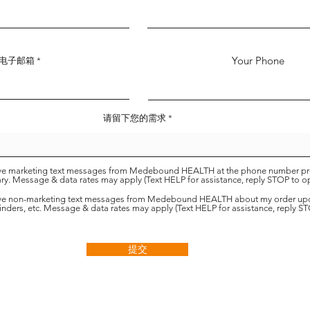
Your Phone
电子邮箱
请留下您的需求
eive marketing text messages from Medebound HEALTH at the phone number pr
y. Message & data rates may apply (Text HELP for assistance, reply STOP to op
eive non-marketing text messages from Medebound HEALTH about my order up
ders, etc. Message & data rates may apply (Text HELP for assistance, reply S
提交