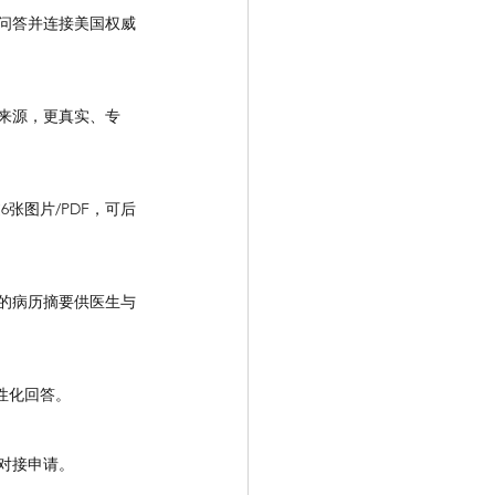
I问答并连接美国权威
溯来源，更真实、专
张图片/PDF，可后
序的病历摘要供医生与
性化回答。
起对接申请。