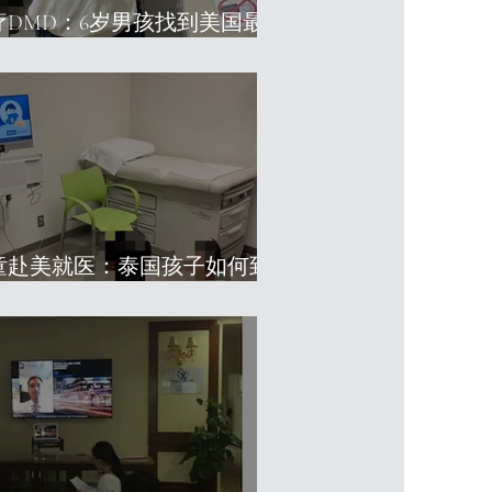
疗DMD：6岁男孩找到美国最好
院和希望
童赴美就医：泰国孩子如何到
尖儿童医院