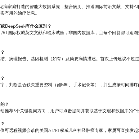
？
T罕见病家庭打造的智能大数据系统，整合病历、推送国际前沿文献、支持A
真实有用的治疗信息。
T或DeepSeek有什么区别？
AT/RT国际权威英文文献和临床试验，非国内数据库，且每个回答都可追
用？
结、病理报告、基因检测（如有）及简要病情描述。首次上传建议不超过6
么？
字，判断是否缺失重要资料（如MRI、手术记录等），并生成按时间排
作的？
动推荐3个关键提问方向，用户可点击提问并获取基于文献和数据库的个
吗？
位可远程视频会诊的美国AT/RT权威儿科神经肿瘤专家，家属可直接发