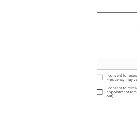
I consent to rec
Frequency may var
I consent to rec
appointment remin
out).