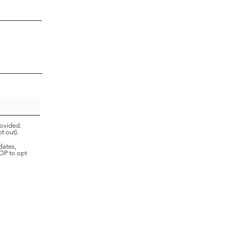
ovided.
t out).
dates,
TOP to opt