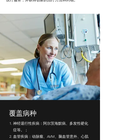
覆盖病种
神经退行性疾病：阿尔茨海默病、多发性硬化
症等。；
血管疾病：动脉瘤、AVM、脑血管意外、心肌