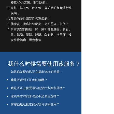
梗死/心力衰竭、主动脉瘤；
脊柱、髋关节、膝关节、肩关节的复杂退行性
疾病；
复杂的慢性阻塞性气道疾病；
胰腺炎、溃疡性结肠炎、克罗恩病、创伤；
所有类型的癌症：肺、脑和脊髓肿瘤、食管、
胃、结肠、胰腺、肝脏、白血病、淋巴瘤、多
发性骨髓瘤、黑色素瘤
我什么时候需要使用该服务？
如果你发现自己正在提出这样的问题：
我是否得到了正确的诊断？
我是否正在接受最佳的治疗方案和药物？
这项手术对我来说是不是最佳选择？
有哪些最近批准的药物可供我使用？