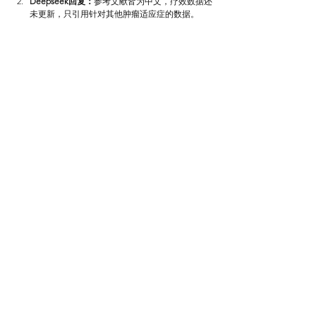
Deepseek回复：
参考文献皆为中文，疗效数据还
未更新，只引用针对其他肿瘤适应症的数据。