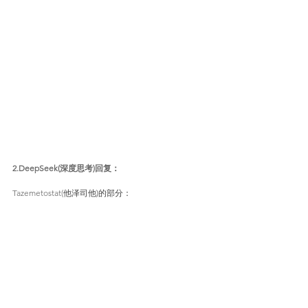
2.DeepSeek(深度思考)回复：
Tazemetostat(
他泽司他)的部分：