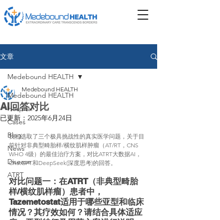
文章
Medebound HEALTH
Medebound HEALTH
Medebound HEALTH
AI回答对比
Hospital
已更新：
2025年6月24日
Cases
Blog
我们选取了三个极具挑战性的真实医学问题，关于目
前针对非典型畸胎样/横纹肌样肿瘤（AT/RT，CNS 
News
WHO 4级）的最佳治疗方案，对比ATRT大数据AI，
Disease
ChatGPT和DeepSeek(深度思考)的回答。
ATRT
对比问题一：在ATRT（非典型畸胎
样/横纹肌样瘤）患者中，
Tazemetostat适用于哪些亚型和临床
情况？其疗效如何？请结合具体适应