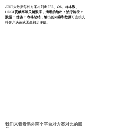
ATRT大数据
每种方案均列出
EFS、OS、样本数、
HDCT贡献率等关键数字，清晰的给出：治疗路径 + 
数据 + 优劣 + 表格总结
，
输出的内容和数据
可直接支
持客户决策或医生初步评估。
我们来看看另外两个平台对
方案对比
的回