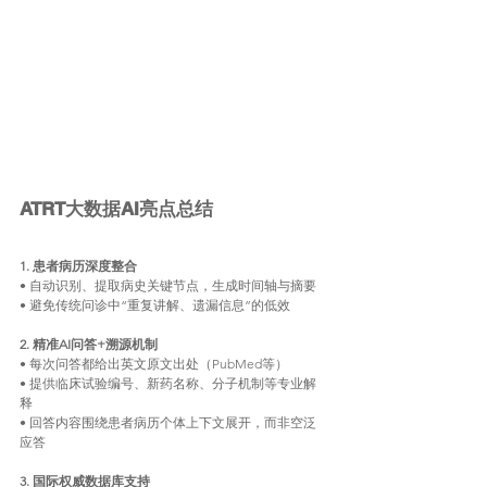
ATRT大数据AI亮点总结
1. 患者病历深度整合
• 自动识别、提取病史关键节点，生成时间轴与摘要
• 避免传统问诊中“重复讲解、遗漏信息”的低效
2. 精准AI问答+溯源机制
• 每次问答都给出英文原文出处（PubMed等）
• 提供临床试验编号、新药名称、分子机制等专业解
释
• 回答内容围绕患者病历个体上下文展开，而非空泛
应答
3. 国际权威数据库支持