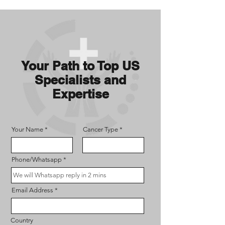
Your Path to Top US
Specialists and
Expertise
Your Name
Cancer Type
Phone/Whatsapp
Email Address
Country