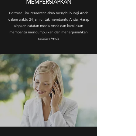
MEMPERSIAPKAN
Perawat Tim Perawatan akan menghubungi Anda
dalam waktu 24 jam untuk membantu Anda. Harap
siapkan catatan medis Anda dan kami akan
membantu mengumpulkan dan menerjemahkan
catatan Anda