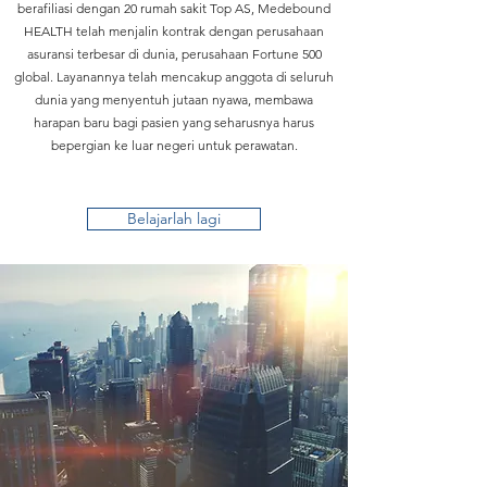
berafiliasi dengan 20 rumah sakit Top AS, Medebound
HEALTH telah menjalin kontrak dengan perusahaan
asuransi terbesar di dunia, perusahaan Fortune 500
global. Layanannya telah mencakup anggota di seluruh
dunia yang menyentuh jutaan nyawa, membawa
harapan baru bagi pasien yang seharusnya harus
bepergian ke luar negeri untuk perawatan.
Belajarlah lagi