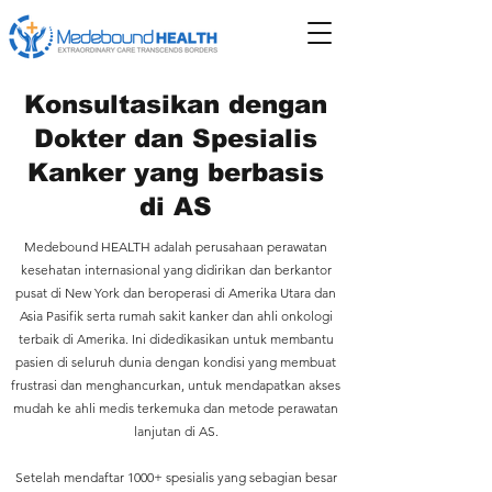
Konsultasikan dengan
Dokter dan Spesialis
Kanker yang berbasis
di AS
Medebound HEALTH adalah perusahaan perawatan
kesehatan internasional yang didirikan dan berkantor
pusat di New York dan beroperasi di Amerika Utara dan
Asia Pasifik serta rumah sakit kanker dan ahli onkologi
terbaik di Amerika. Ini didedikasikan untuk membantu
pasien di seluruh dunia dengan kondisi yang membuat
frustrasi dan menghancurkan, untuk mendapatkan akses
mudah ke ahli medis terkemuka dan metode perawatan
lanjutan di AS.
Setelah mendaftar 1000+ spesialis yang sebagian besar