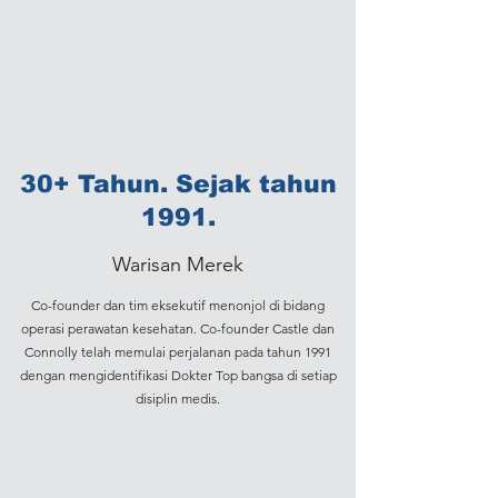
30+ Tahun. Sejak tahun
1991.
Warisan Merek
Co-founder dan tim eksekutif menonjol di bidang
operasi perawatan kesehatan. Co-founder Castle dan
Connolly telah memulai perjalanan pada tahun 1991
dengan mengidentifikasi Dokter Top bangsa di setiap
disiplin medis.