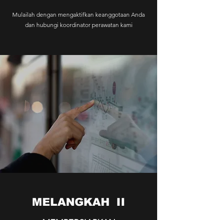
Mulailah dengan mengaktifkan keanggotaan Anda
dan hubungi koordinator perawatan kami
MELANGKAH II