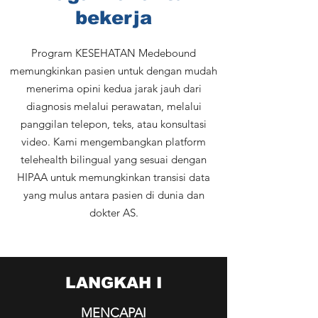
bekerja
Program KESEHATAN Medebound
memungkinkan pasien untuk dengan mudah
menerima opini kedua jarak jauh dari
diagnosis melalui perawatan, melalui
panggilan telepon, teks, atau konsultasi
video. Kami mengembangkan platform
telehealth bilingual yang sesuai dengan
HIPAA untuk memungkinkan transisi data
yang mulus antara pasien di dunia dan
dokter AS.
LANGKAH I
MENCAPAI