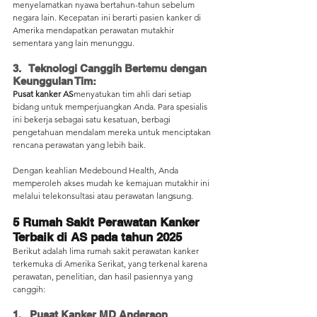
menyelamatkan nyawa bertahun-tahun sebelum 
negara lain. Kecepatan ini berarti pasien kanker di 
Amerika mendapatkan perawatan mutakhir 
sementara yang lain menunggu.
3.   Teknologi Canggih Bertemu dengan 
Keunggulan Tim:
Pusat kanker AS
menyatukan tim ahli dari setiap 
bidang untuk memperjuangkan Anda. Para spesialis 
ini bekerja sebagai satu kesatuan, berbagi 
pengetahuan mendalam mereka untuk menciptakan 
rencana perawatan yang lebih baik.
Dengan keahlian Medebound Health, Anda 
memperoleh akses mudah ke kemajuan mutakhir ini 
melalui telekonsultasi atau perawatan langsung.
5 Rumah Sakit Perawatan Kanker 
Terbaik di AS pada tahun 2025
Berikut adalah lima rumah sakit perawatan kanker 
terkemuka di Amerika Serikat, yang terkenal karena 
perawatan, penelitian, dan hasil pasiennya yang 
canggih:
1.   Pusat Kanker MD Anderson 