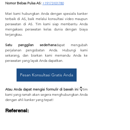
Nomor Bebas Pulsa AS:
+19173101780
Mari kami hubungkan Anda dengan spesialis kanker 
terbaik di AS, baik melalui konsultasi video maupun 
perawatan di AS. Tim kami siap membantu Anda 
mengakses perawatan kelas dunia dengan biaya 
terjangkau.
Satu panggilan sederhana
dapat mengubah 
perjalanan pengobatan Anda. Hubungi kami 
sekarang, dan biarkan kami memandu Anda ke 
perawatan yang layak Anda dapatkan.
Pesan Konsultasi Gratis Anda
Atau Anda dapat mengisi formulir di bawah ini 👇
tim 
kami yang ramah akan segera menghubungkan Anda 
dengan ahli kanker yang tepat!
Referensi:
https://www.fightcancer.org/releases/how-much-
does-cancer-cost-new-report-adds-financial-