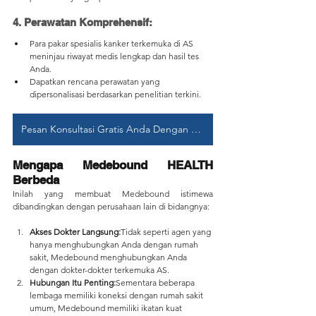
4. Perawatan Komprehensif:
Para pakar spesialis kanker terkemuka di AS 
meninjau riwayat medis lengkap dan hasil tes 
Anda.
Dapatkan rencana perawatan yang 
dipersonalisasi berdasarkan penelitian terkini.
Pesan Konsultasi Gratis Anda Dengan Medebound HEALTH
Mengapa Medebound HEALTH 
Berbeda
Inilah yang membuat Medebound istimewa 
dibandingkan dengan perusahaan lain di bidangnya:
Akses Dokter Langsung:
Tidak seperti agen yang 
hanya menghubungkan Anda dengan rumah 
sakit, Medebound menghubungkan Anda 
dengan dokter-dokter terkemuka AS.
Hubungan Itu Penting:
Sementara beberapa 
lembaga memiliki koneksi dengan rumah sakit 
umum, Medebound memiliki ikatan kuat 