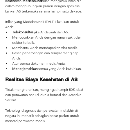
Kesehatan Medebound
telah mengkhususkan diri 
dalam menghubungkan pasien dengan spesialis 
kanker AS terkemuka selama hampir satu dekade.
Inilah yang Medebound HEALTH lakukan untuk 
Anda:
Telekonsultasi
jika Anda jauh dari AS.
Mencocokkan Anda dengan rumah sakit dan 
dokter terbaik.
Membantu Anda mendapatkan visa medis.
Pesan penerbangan dan tempat menginap 
Anda.
Atur semua dokumen medis Anda.
Menerjemahkan
semua yang Anda butuhkan.
Realitas Biaya Kesehatan di AS
Tidak mengherankan, mengingat hampir 50% obat 
dan perawatan baru di dunia berasal dari Amerika 
Serikat.
Teknologi diagnosis dan perawatan mutakhir di 
negara ini menarik sebagian besar pasien untuk 
mencari perawatan medis.