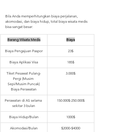
Angka-angka ini mungkin menakutkan, tetapi ini 
hanyalah permulaan.
Bila Anda memperhitungkan biaya perjalanan, 
akomodasi, dan biaya hidup, total biaya wisata medis 
bisa sangat besar:
Barang Wisata Medis
Biaya
Biaya Pengajuan Paspor
23$
Biaya Aplikasi Visa
185$
Tiket Pesawat Pulang-
3.000$
Pergi (Musim 
Sepi/Musim Puncak)
Biaya Perawatan
Perawatan di AS selama 
150.000$-250.000$
sekitar 3 bulan
Biaya Hidup/Bulan
1000$
Akomodasi/Bulan
$2000-$4000