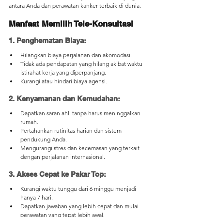
antara Anda dan perawatan kanker terbaik di dunia.
Manfaat Memilih Tele-Konsultasi
1. Penghematan Biaya:
Hilangkan biaya perjalanan dan akomodasi.
Tidak ada pendapatan yang hilang akibat waktu 
istirahat kerja yang diperpanjang.
Kurangi atau hindari biaya agensi.
2. Kenyamanan dan Kemudahan:
Dapatkan saran ahli tanpa harus meninggalkan 
rumah.
Pertahankan rutinitas harian dan sistem 
pendukung Anda.
Mengurangi stres dan kecemasan yang terkait 
dengan perjalanan internasional.
3. Akses Cepat ke Pakar Top:
Kurangi waktu tunggu dari 6 minggu menjadi 
hanya 7 hari.
Dapatkan jawaban yang lebih cepat dan mulai 
perawatan yang tepat lebih awal.