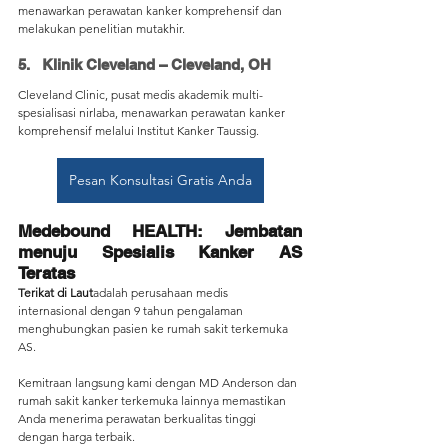
menawarkan perawatan kanker komprehensif dan 
melakukan penelitian mutakhir.
5.   Klinik Cleveland – Cleveland, OH
Cleveland Clinic, pusat medis akademik multi-
spesialisasi nirlaba, menawarkan perawatan kanker 
komprehensif melalui Institut Kanker Taussig.
Pesan Konsultasi Gratis Anda
Medebound HEALTH: Jembatan 
menuju Spesialis Kanker AS 
Teratas
Terikat di Laut
adalah perusahaan medis 
internasional dengan 9 tahun pengalaman 
menghubungkan pasien ke rumah sakit terkemuka 
AS.
Kemitraan langsung kami dengan MD Anderson dan 
rumah sakit kanker terkemuka lainnya memastikan 
Anda menerima perawatan berkualitas tinggi 
dengan harga terbaik.